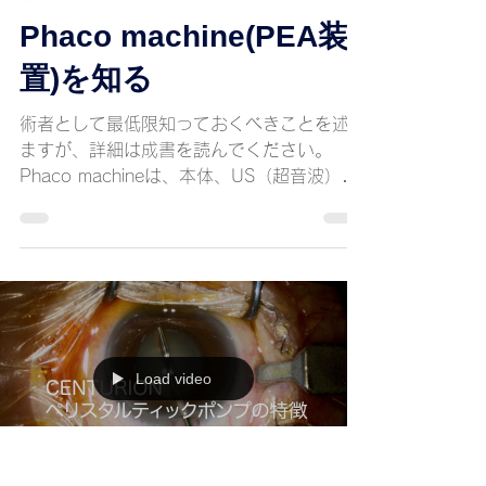
2021年11月20日
読了時間: 5分
顕微鏡下手術の特徴
Phaco machine(PEA装
置)を知る
術者として最低限知っておくべきことを述べ
ますが、詳細は成書を読んでください。
Phaco machineは、本体、US（超音波）ハ
ンドピース、I/A(irrigation and aspiration:灌
流と吸引)ハンドピース、灌流ボトル、フッ