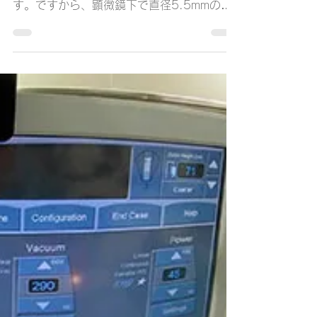
2021年11月20日
読了時間: 2分
顕微鏡下手術の特徴
眼内操作時の長さ指標
白内障手術は顕微鏡を使って肉眼で見えるよ
り拡大された眼内を観察しながら行う手術で
す。ですから、顕微鏡下で直径5.5mmの
CCC（前嚢切開）を作成するには、肉眼で
の長さ感覚と全く異なるため長さ指標即ちス
ケールを用意しなければ正確な5.5mmを決
定できません。また、散瞳径、核の...