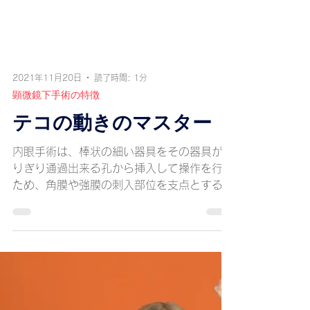
2021年11月20日
読了時間: 1分
顕微鏡下手術の特徴
テコの動きのマスター
内眼手術は、棒状の細い器具をその器具がぎ
りぎり通過出来る孔から挿入して操作を行う
ため、角膜や強膜の刺入部位を支点とするテ
コの動きが必要になります。 即ち、眼外の
手の動きと眼内での器具先端の動きが創口を