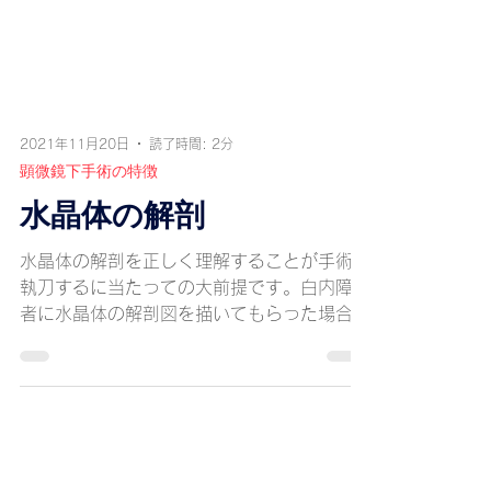
2021年11月20日
読了時間: 2分
顕微鏡下手術の特徴
水晶体の解剖
水晶体の解剖を正しく理解することが手術を
執刀するに当たっての大前提です。白内障術
者に水晶体の解剖図を描いてもらった場合一
体何人が正確に描写出来るのでしょうか？
水晶体の眼球内での位置、大きさ、皮質、エ
ピ、核、水晶体線維の走行等、正確に描写出
来るでしょうか？眼科医は毎日水晶体...