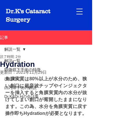
Dr.K's Cataract
Surgery
記事
解説一覧
読了時間: 2分
解説一覧
Hydration
顕微鏡下手術の特徴
更新日：
2021年11月29日
はじめに
角膜実質は80%以上が水分のため、狭
い創口に超音波チップやインジェクタ
白内障手術の解説
ーを挿入すると角膜実質内の水分が抜
Dr.K&Dr.Hの会話集
けてしまい創口が觜開したままになり
ます。この為、水分を角膜実質に戻す
操作即ちHydrationが必要となります。