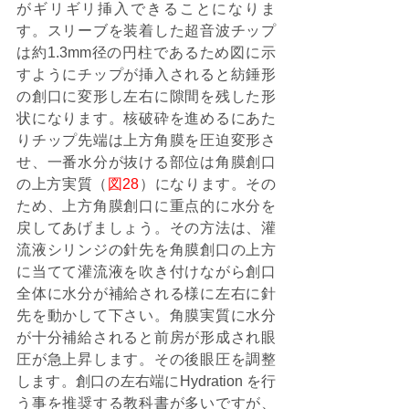
がギリギリ挿入できることになりま
す。スリーブを装着した超音波チップ
は約1.3mm径の円柱であるため図に示
すようにチップが挿入されると紡錘形
の創口に変形し左右に隙間を残した形
状になります。核破砕を進めるにあた
りチップ先端は上方角膜を圧迫変形さ
せ、一番水分が抜ける部位は角膜創口
の上方実質（
図28
）になります。その
ため、上方角膜創口に重点的に水分を
戻してあげましょう。その方法は、灌
流液シリンジの針先を角膜創口の上方
に当てて灌流液を吹き付けながら創口
全体に水分が補給される様に左右に針
先を動かして下さい。角膜実質に水分
が十分補給されると前房が形成され眼
圧が急上昇します。その後眼圧を調整
します。創口の左右端にHydration を行
う事を推奨する教科書が多いですが、