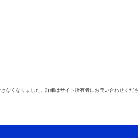
指先
できなくなりました。詳細はサイト所有者にお問い合わせくだ
指先フェイコによる核の回転
のコツ