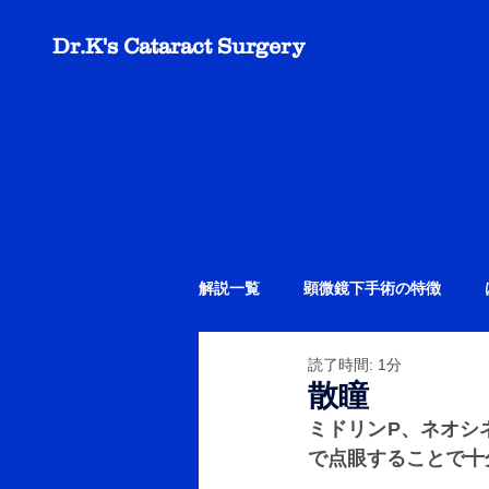
Dr.K's Cataract Surgery
解説一覧
顕微鏡下手術の特徴
読了時間: 1分
散瞳
ミドリンP、ネオシ
で点眼することで十