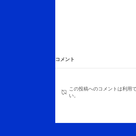
コメント
この投稿へのコメントは利用
い。
指先フェイコによる核分割の
コツ