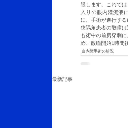
眼します。これでは
入りの眼内灌流液
に、手術が進行する
狭隅角患者の散瞳は
も術中の前房穿刺に
め、散瞳開始1時間
白内障手術の解説
最新記事