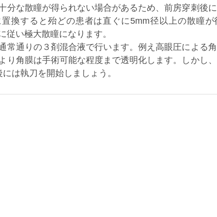
十分な散瞳が得られない場合があるため、前房穿刺後に
に置換すると殆どの患者は直ぐに5mm径以上の散瞳が
に従い極大散瞳になります。
通常通りの３剤混合液で行います。例え高眼圧による角
より角膜は手術可能な程度まで透明化します。しかし、
後には執刀を開始しましょう。