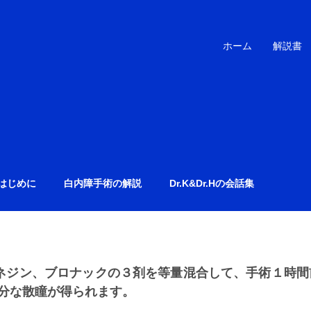
ホーム
解説書
はじめに
白内障手術の解説
Dr.K&Dr.Hの会話集
ネジン、ブロナックの３剤を等量混合して、手術１時間
分な散瞳が得られます。