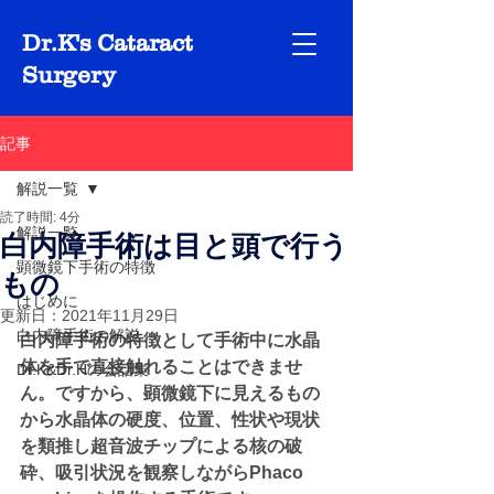
Dr.K's Cataract
Surgery
記事
解説一覧
読了時間: 4分
解説一覧
白内障手術は目と頭で行う
顕微鏡下手術の特徴
もの
はじめに
更新日：
2021年11月29日
白内障手術の解説
白内障手術の特徴として手術中に水晶
体を手で直接触れることはできませ
Dr.K&Dr.Hの会話集
ん。ですから、顕微鏡下に見えるもの
から水晶体の硬度、位置、性状や現状
を類推し超音波チップによる核の破
砕、吸引状況を観察しながらPhaco 