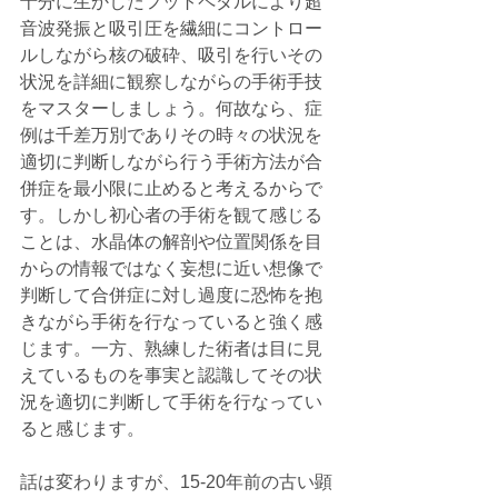
十分に生かしたフットペダルにより超
音波発振と吸引圧を繊細にコントロー
ルしながら核の破砕、吸引を行いその
状況を詳細に観察しながらの手術手技
をマスターしましょう。何故なら、症
例は千差万別でありその時々の状況を
適切に判断しながら行う手術方法が合
併症を最小限に止めると考えるからで
す。しかし初心者の手術を観て感じる
ことは、水晶体の解剖や位置関係を目
からの情報ではなく妄想に近い想像で
判断して合併症に対し過度に恐怖を抱
きながら手術を行なっていると強く感
じます。一方、熟練した術者は目に見
えているものを事実と認識してその状
況を適切に判断して手術を行なってい
ると感じます。
話は変わりますが、15-20年前の古い顕