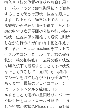
挿入させ核の位置や形状を観察し易く
し、核をフックで触れ顕微鏡下で観察
することで硬さや形状、位置を類推し
ます。以上から、顕微鏡下での目によ
る観察から詳細な情報を得て、それを
頭の中で３次元展開や分析を行い核の
性状、位置関係を類推して適切に判断
しながら行うのが白内障手術と考えま
す。また、Phaco machineをフットス
ペダルでコントロールして、核の破砕
状況、核の把持吸引、皮質の吸引状況
を顕微鏡下で観察することでその状況
を正しく判断して、適切にかつ繊細に
マシーンを調節しながら行う手術でも
あります。最新のフェイコマシーン
は、フットペダルを繊細にコントロー
ルすることで術者の意図通りにパワー
や吸引圧をコントロール可能で、こう
した術式が現状のPhaco machineを最