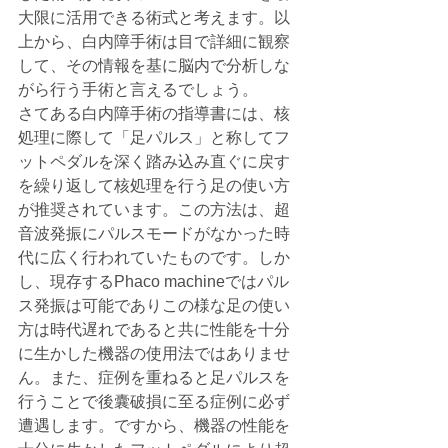
大限に活用できる術式と考えます。以
上から、白内障手術は目で詳細に観察
して、その情報を基に脳内で分析しな
がら行う手術と言えるでしょう。
さてある白内障手術の指導書には、核
処理に際して「足パルス」と称してフ
ットペダルを深く踏み込み直ぐに戻す
を繰り返して核処理を行う足の使い方
が推奨されています。この方法は、超
音波発振にパルスモードがなかった時
代に広く行われていたものです。しか
し、現存するPhaco machineではパル
ス発振は可能でありこの様な足の使い
方は時代遅れであると共に性能を十分
に生かした機器の使用法ではありませ
ん。また、症例を重ねると足パルスを
行うことで後囊破損に至る症例に必ず
遭遇します。ですから、機器の性能を