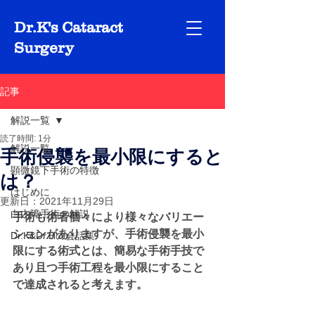
Dr.K's Cataract
Surgery
記事
解説一覧
読了時間: 1分
解説一覧
手術侵襲を最小限にすると
顕微鏡下手術の特徴
は？
はじめに
更新日：
2021年11月29日
白内障手術の解説
手術も術者個々により様々なバリエー
ションがありますが、手術侵襲を最小
Dr.K&Dr.Hの会話集
限にする術式とは、簡易な手術手技で
あり且つ手術工程を最小限にすること
で達成されると考えます。