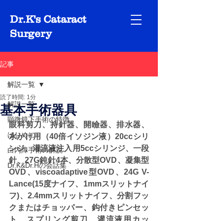
Dr.K's Cataract
Surgery
記事
解説一覧
読了時間: 1分
解説一覧
基本手術器具
顕微鏡下手術の特徴
眼科剪刀、持針器、開瞼器、排水器、
はじめに
水かけ用（40倍イソジン液）20ccシリ
ンジ、灌流液注入用5ccシリンジ、一段
白内障手術の解説
針、27G鈍針4本、分散型OVD、凝集型
Dr.K&Dr.Hの会話集
OVD、viscoadaptive型OVD、24G V-
Lance(15度ナイフ、1mmスリットナイ
フ)、2.4mmスリットナイフ、分割フッ
クまたはチョッパー、鈎付きピンセッ
ト、スプリング剪刀、灌流液用カッ