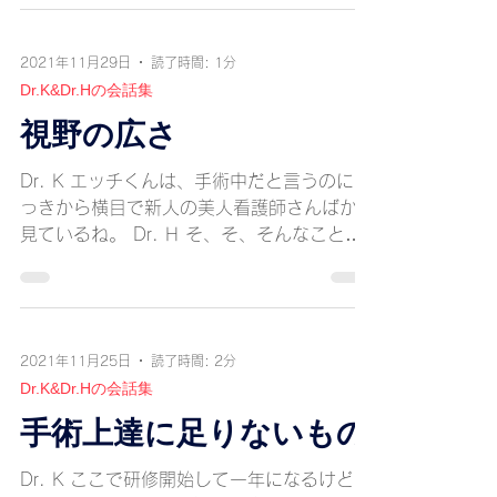
Dr. K エッチくん、落ち着きなさい。...
2021年11月29日
読了時間: 1分
Dr.K&Dr.Hの会話集
視野の広さ
Dr. K エッチくんは、手術中だと言うのにさ
っきから横目で新人の美人看護師さんばかり
見ているね。 Dr. H そ、そ、そんなことは
していません。 Dr. K 手術していても、エ
ッチくんの行動は全て監視できているんだ
よ。 Dr. H そんな化け物いないでしょ
う？...
2021年11月25日
読了時間: 2分
Dr.K&Dr.Hの会話集
手術上達に足りないもの
Dr. K ここで研修開始して一年になるけど、