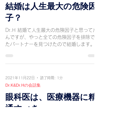
結婚は人生最大の危険因
子？
Dr.H 結婚て人生最大の危険因子と思ってた
んですが、やっと全ての危険因子を排除でき
たパートナーを見つけたので結婚します。
Dr.K おめでとう。 半年後、、、、 なんか
最近イライラして仕事に集中出来ていない
ね。何かあった？ Dr.H...
2021年11月22日
読了時間: 1分
Dr.K&Dr.Hの会話集
眼科医は、医療機器に精
通すべき
Dr.H 観て盗めって言うけど、助手側の顕微
鏡全く見えませんよ。 Dr.K 顕微鏡壊れたか