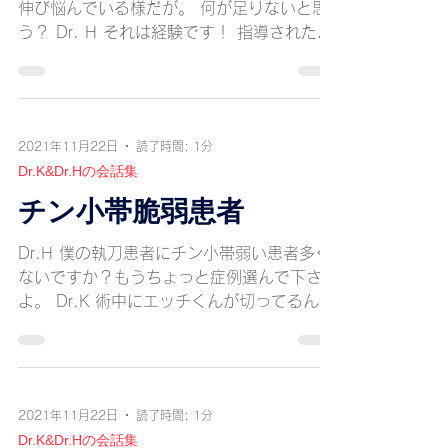
伸び悩んでいる様だが。 何が足りないと思
う？ Dr. H それは経験です！ 指導されたこ
とは、全て頭に入ってます。症例を積めば絶
対上達できます。 Dr. K エッチくんがそう
考えるなら、試しにやってごらん。...
2021年11月22日
読了時間: 1分
Dr.K&Dr.Hの会話集
チン小帯脆弱患者
Dr.H 僕の執刀患者にチン小帯弱い患者多く
ないですか？もうちょっと症例選んで下さい
よ。 Dr.K 術中にエッチくんが切ってるんだ
よ！
2021年11月22日
読了時間: 1分
Dr.K&Dr.Hの会話集