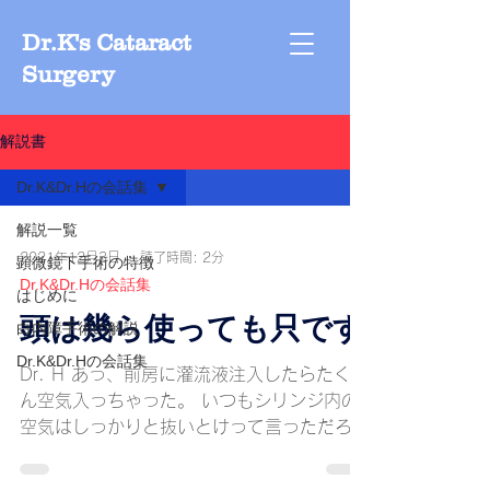
Dr.K's Cataract
Surgery
解説書
Dr.K&Dr.Hの会話集
解説一覧
2021年12月3日
読了時間: 2分
顕微鏡下手術の特徴
Dr.K&Dr.Hの会話集
はじめに
頭は幾ら使っても只です
白内障手術の解説
Dr.K&Dr.Hの会話集
Dr. H あっ、前房に灌流液注入したらたくさ
ん空気入っちゃった。 いつもシリンジ内の
空気はしっかりと抜いとけって言っただろ。
あれ、I/Aがない。 手術終わってないのに何
で片付けたんだよ。早くもう一度用意して！