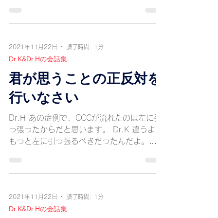
て、チョコチョコしてからポンってやってみ
て。 Dr. K ??????
2021年11月22日
読了時間: 1分
Dr.K&Dr.Hの会話集
君が思うことの正反対を
行いなさい
Dr.H あの症例で、CCCが流れたのは左に引
っ張ったからだと思います。 Dr.K 違うよ！
もっと左に引っ張るべきだったんだよ。
Dr.H IOLが嚢内に収まらなかったのは、も
っと上に持ち上げれば良かったんですか？
Dr.K 違うよ！下に押せば良かったんだよ。
Dr.H...
2021年11月22日
読了時間: 1分
Dr.K&Dr.Hの会話集