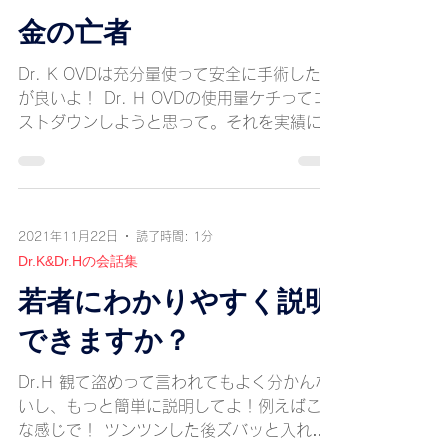
金の亡者
Dr. K OVDは充分量使って安全に手術した方
が良いよ！ Dr. H OVDの使用量ケチってコ
ストダウンしようと思って。それを実績にし
て給与上げて貰います。 Dr. K 倫理的に許
される事じゃないね！ Dr. H 確かに！ 即刻
辞めます。 Dr. K...
2021年11月22日
読了時間: 1分
Dr.K&Dr.Hの会話集
若者にわかりやすく説明
できますか？
Dr.H 観て盗めって言われてもよく分かんな
いし、もっと簡単に説明してよ！例えばこん
な感じで！ ツンツンした後ズバッと入れ