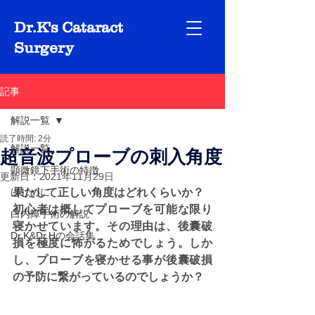
Dr.K's Cataract
Surgery
記事
解説一覧
読了時間: 2分
解説一覧
超音波プローブの刺入角度
顕微鏡下手術の特徴
更新日：
2021年11月29日
はじめに
果たして正しい角度はどれくらいか？
初心者は概してプローブを可能な限り
白内障手術の解説
寝かせています。その理由は、後囊破
Dr.K&Dr.Hの会話集
損を極度に怖がるためでしょう。しか
し、プローブを寝かせる事が後囊破損
の予防に繋がっているのでしょうか？