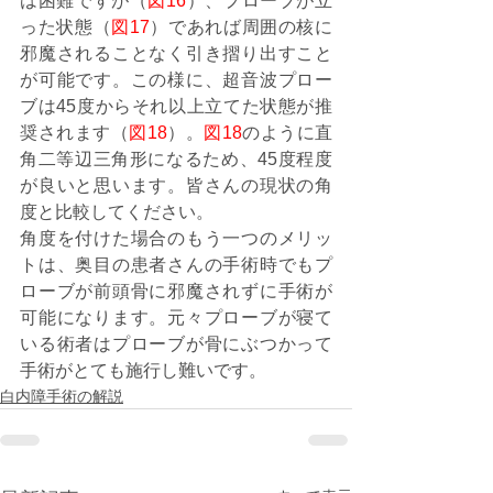
は困難ですが（
図16
）、プローブが立
った状態（
図17
）であれば周囲の核に
邪魔されることなく引き摺り出すこと
が可能です。この様に、超音波プロー
ブは45度からそれ以上立てた状態が推
奨されます（
図18
）。
図18
のように直
角二等辺三角形になるため、45度程度
が良いと思います。皆さんの現状の角
度と比較してください。
角度を付けた場合のもう一つのメリッ
トは、奥目の患者さんの手術時でもプ
ローブが前頭骨に邪魔されずに手術が
可能になります。元々プローブが寝て
いる術者はプローブが骨にぶつかって
手術がとても施行し難いです。
白内障手術の解説