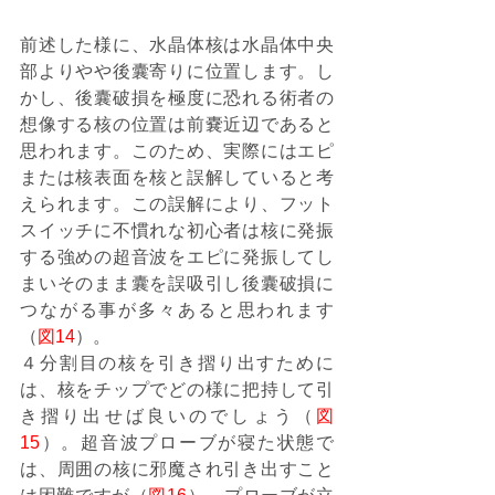
前述した様に、水晶体核は水晶体中央
部よりやや後囊寄りに位置します。し
かし、後囊破損を極度に恐れる術者の
想像する核の位置は前嚢近辺であると
思われます。このため、実際にはエピ
または核表面を核と誤解していると考
えられます。この誤解により、フット
スイッチに不慣れな初心者は核に発振
する強めの超音波をエピに発振してし
まいそのまま囊を誤吸引し後囊破損に
つながる事が多々あると思われます
（
図14
）。
４分割目の核を引き摺り出すために
は、核をチップでどの様に把持して引
き摺り出せば良いのでしょう（
図
15
）。超音波プローブが寝た状態で
は、周囲の核に邪魔され引き出すこと